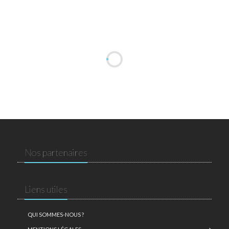
Nos partenaires
Liens utiles
QUI SOMMES-NOUS ?