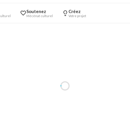
Soutenez
Créez
ulturel
Mécénat culturel
Votre projet