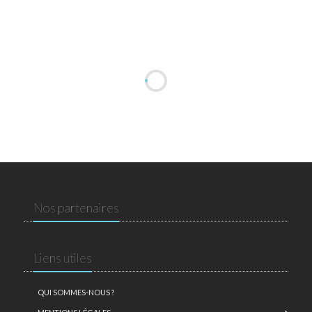
Nos partenaires
Liens utiles
QUI SOMMES-NOUS ?