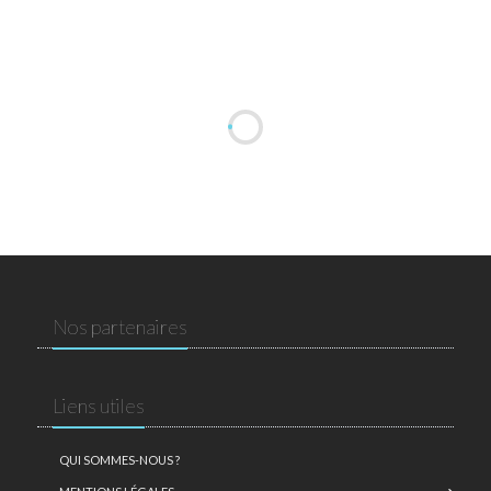
Nos partenaires
Liens utiles
QUI SOMMES-NOUS ?