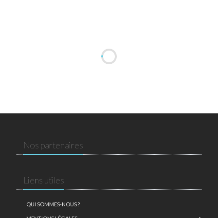
Nos partenaires
Liens utiles
QUI SOMMES-NOUS ?