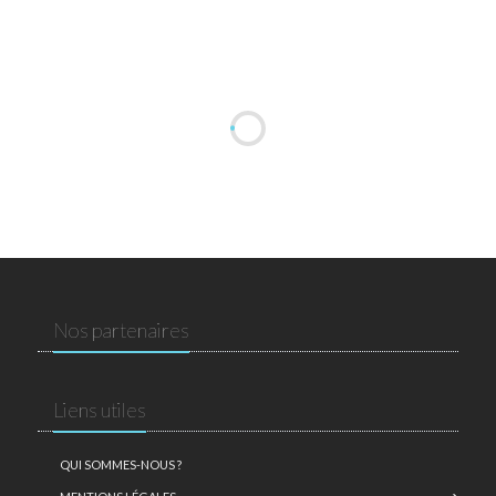
Nos partenaires
Liens utiles
QUI SOMMES-NOUS ?