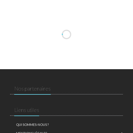
Nos partenaires
Liens utiles
QUI SOMMES-NOUS ?