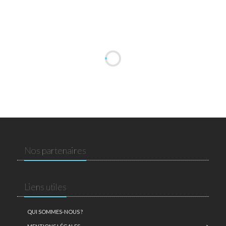
Nos partenaires
Liens utiles
QUI SOMMES-NOUS ?