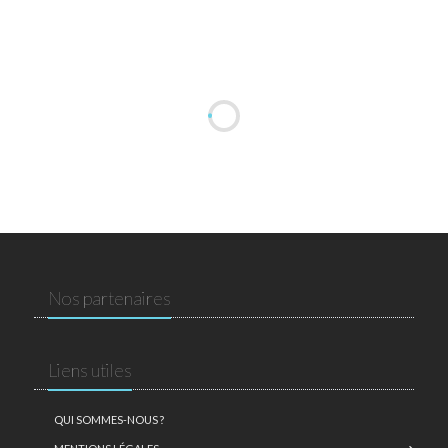
Nos partenaires
Liens utiles
QUI SOMMES-NOUS ?