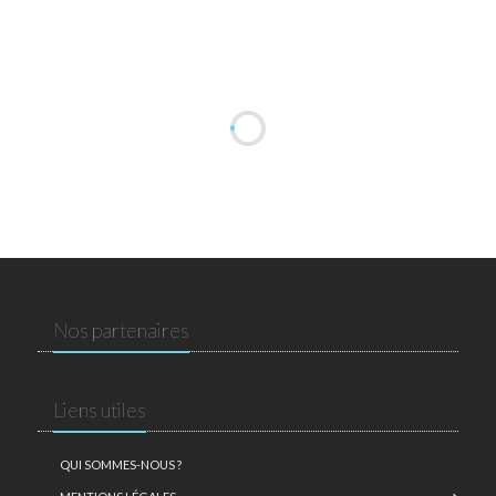
Nos partenaires
Liens utiles
QUI SOMMES-NOUS ?