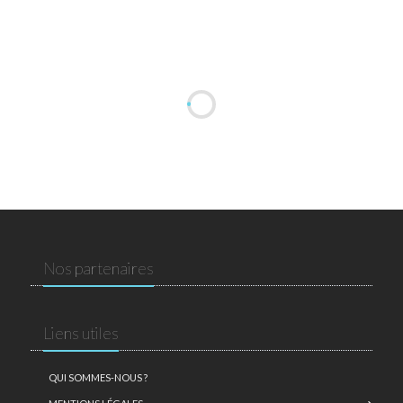
Nos partenaires
Liens utiles
QUI SOMMES-NOUS ?