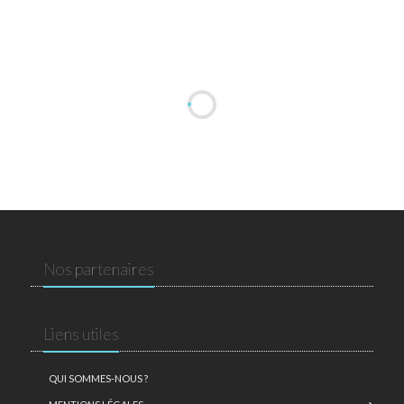
Nos partenaires
Liens utiles
QUI SOMMES-NOUS ?