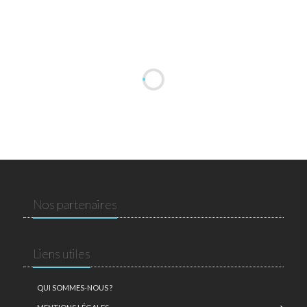
Nos partenaires
Liens utiles
QUI SOMMES-NOUS ?