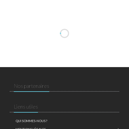
Nos partenaires
Liens utiles
QUI SOMMES-NOUS ?