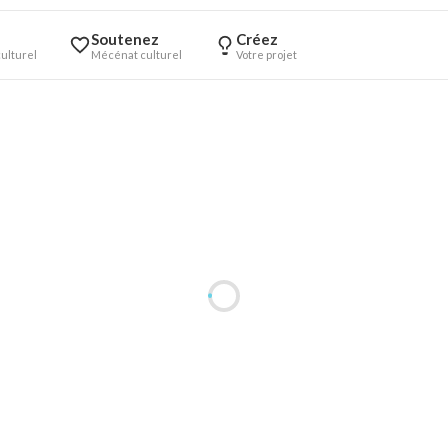
Soutenez
Créez
ulturel
Mécénat culturel
Votre projet