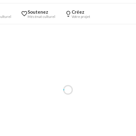
Soutenez
Créez
ulturel
Mécénat culturel
Votre projet