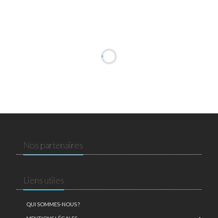
Nos partenaires
Liens utiles
QUI SOMMES-NOUS ?