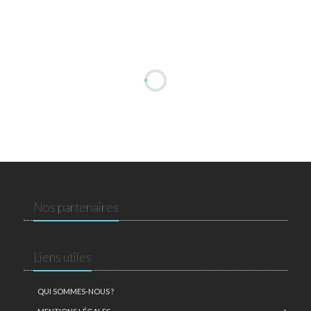
Nos partenaires
Liens utiles
QUI SOMMES-NOUS ?