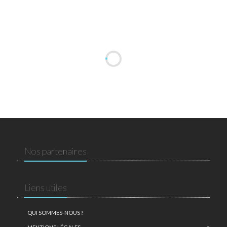
Nos partenaires
Liens utiles
QUI SOMMES-NOUS ?