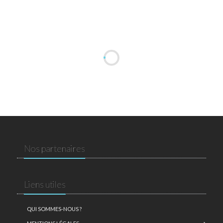
Nos partenaires
Liens utiles
QUI SOMMES-NOUS ?