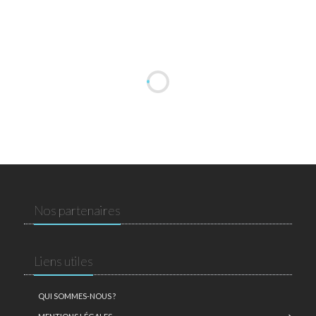
Nos partenaires
Liens utiles
QUI SOMMES-NOUS ?