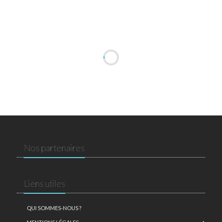
Nos partenaires
Liens utiles
QUI SOMMES-NOUS ?