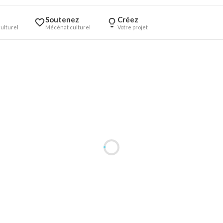
Soutenez
Créez
ulturel
Mécénat culturel
Votre projet