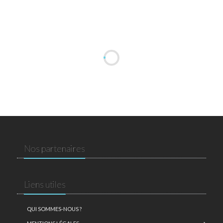
Nos partenaires
Liens utiles
QUI SOMMES-NOUS ?