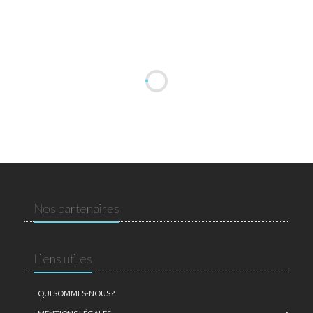
Nos partenaires
Liens utiles
QUI SOMMES-NOUS ?