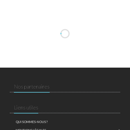
Nos partenaires
Liens utiles
QUI SOMMES-NOUS ?