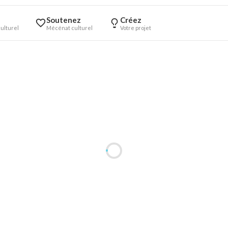
Soutenez
Créez
ulturel
Mécénat culturel
Votre projet