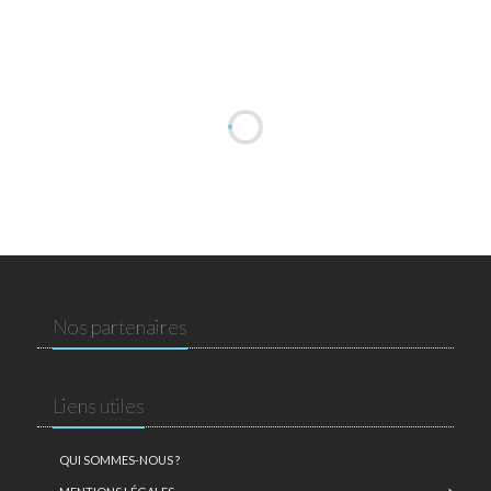
Nos partenaires
Liens utiles
QUI SOMMES-NOUS ?