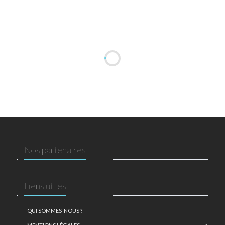
Nos partenaires
Liens utiles
QUI SOMMES-NOUS ?