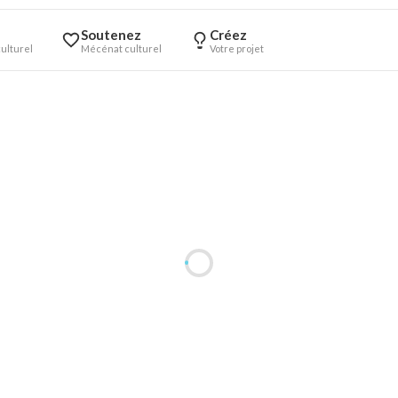
Soutenez
Créez
ulturel
Mécénat culturel
Votre projet