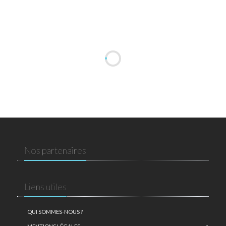
Nos partenaires
Liens utiles
QUI SOMMES-NOUS ?