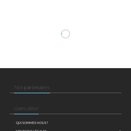
Nos partenaires
Liens utiles
QUI SOMMES-NOUS ?