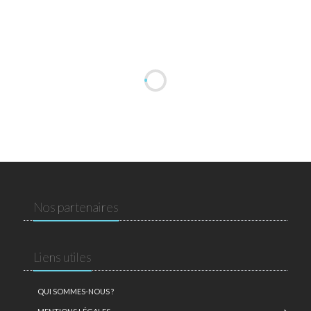
Nos partenaires
Liens utiles
QUI SOMMES-NOUS ?