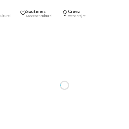
Soutenez
Créez
ulturel
Mécénat culturel
Votre projet