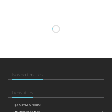
Nos partenaires
Liens utiles
QUI SOMMES-NOUS ?