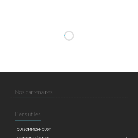
Nos partenaires
Liens utiles
QUI SOMMES-NOUS ?