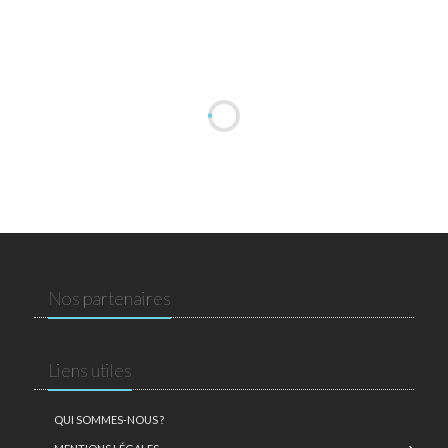
Nos partenaires
Liens utiles
QUI SOMMES-NOUS ?