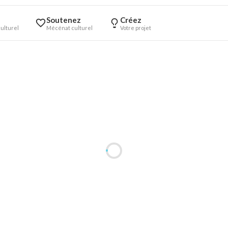
Soutenez
Créez
ulturel
Mécénat culturel
Votre projet