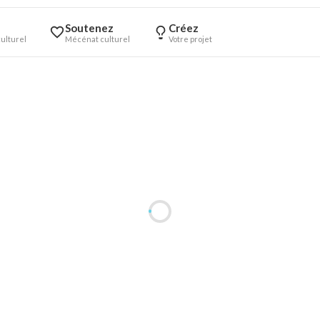
Soutenez
Créez
ulturel
Mécénat culturel
Votre projet