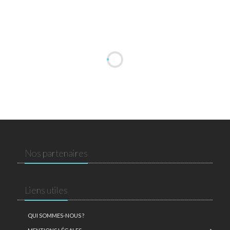
Nos partenaires
Liens utiles
QUI SOMMES-NOUS ?