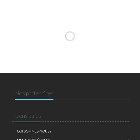
Nos partenaires
Liens utiles
QUI SOMMES-NOUS ?