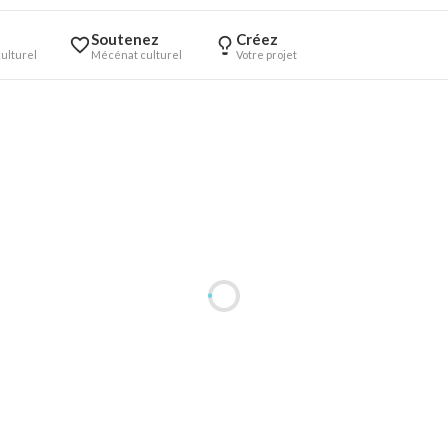
Soutenez
Créez
ulturel
Mécénat culturel
Votre projet