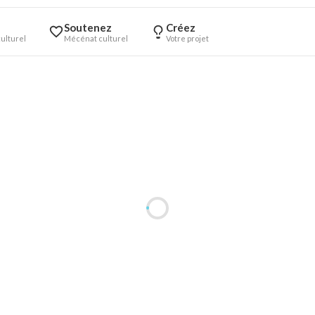
Soutenez
Créez
ulturel
Mécénat culturel
Votre projet