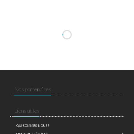
Nos partenaires
Liens utiles
QUI SOMMES-NOUS ?