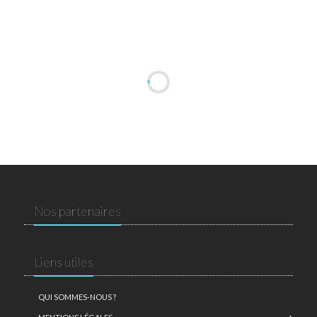
Nos partenaires
Liens utiles
QUI SOMMES-NOUS ?