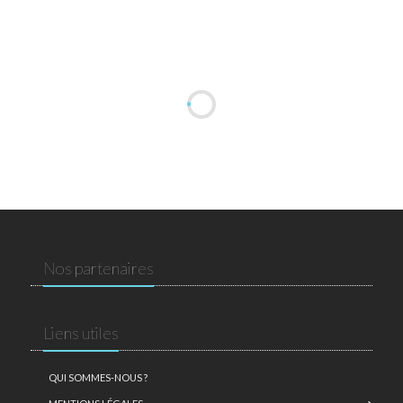
Nos partenaires
Liens utiles
QUI SOMMES-NOUS ?