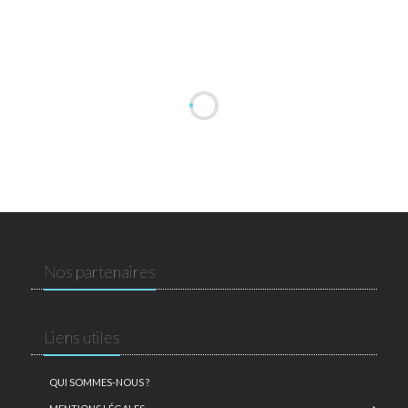
Nos partenaires
Liens utiles
QUI SOMMES-NOUS ?