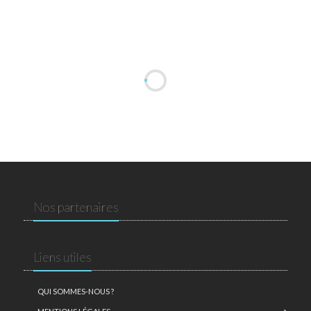
Nos partenaires
Liens utiles
QUI SOMMES-NOUS ?