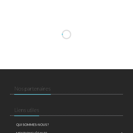
Nos partenaires
Liens utiles
QUI SOMMES-NOUS ?