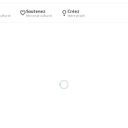
Soutenez
Créez
ulturel
Mécénat culturel
Votre projet